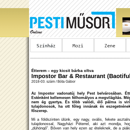
Étterem – egy kicsit bárba oltva
Impostor Bar & Restaurant (Baotifu
2018-03. szám / Bóta Gábor
Az Impostor vadonatúj hely Pest bel­városá­ban. Ét
Esténként kellemesen félhomályos a megvilágítás. Még
nem ég gyertya. És több valódi, élő pálma is virí
tulajdonosok, ha ott főleg innának és eszegetnéne
főszerep.
Mi a földszinten ülünk, egy nagy, ovális, fekete asztaln
tulajdonossal, Nagyházi Péterrel, aki azt mondja, ho
„dühöngő”. Bőven van hely ezen az ételeknek, de a piák