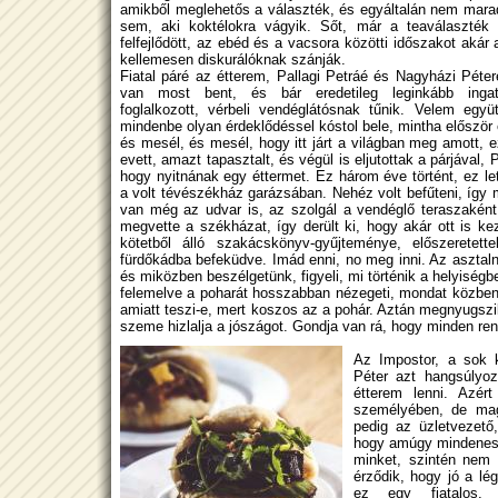
amikből meglehetős a választék, és egyáltalán nem mar
sem, aki koktélokra vágyik. Sőt, már a teaválaszték 
felfejlődött, az ebéd és a vacsora közötti időszakot akár 
kellemesen diskurálóknak szánják.
Fiatal páré az étterem, Pallagi Petráé és Nagyházi Péter
van most bent, és bár eredetileg leginkább ingat
foglalkozott, vérbeli vendéglátósnak tűnik. Velem együ
mindenbe olyan érdeklődéssel kóstol bele, mintha először
és mesél, és mesél, hogy itt járt a világban meg amott, ez
evett, amazt tapasztalt, és végül is eljutottak a párjával, 
hogy nyitnának egy éttermet. Ez három éve történt, ez lett
a volt tévészékház garázsában. Nehéz volt befűteni, így
van még az udvar is, az szolgál a vendéglő teraszaként
megvette a székházat, így derült ki, hogy akár ott is k
kötetből álló szakácskönyv-gyűjteménye, előszeretet
fürdőkádba befeküdve. Imád enni, no meg inni. Az asztal
és miközben beszélgetünk, figyeli, mi történik a helyiségb
felemelve a poharát hosszabban nézegeti, mondat közben 
amiatt teszi-e, mert koszos az a pohár. Aztán megnyugsz
szeme hizlalja a jószágot. Gondja van rá, hogy minden re
Az Impostor, a sok k
Péter azt hangsúlyo
étterem lenni. Azér
személyében, de mag
pedig az üzletvezető
hogy amúgy mindenes, 
minket, szintén nem 
érződik, hogy jó a lé
ez egy fiatalos, 