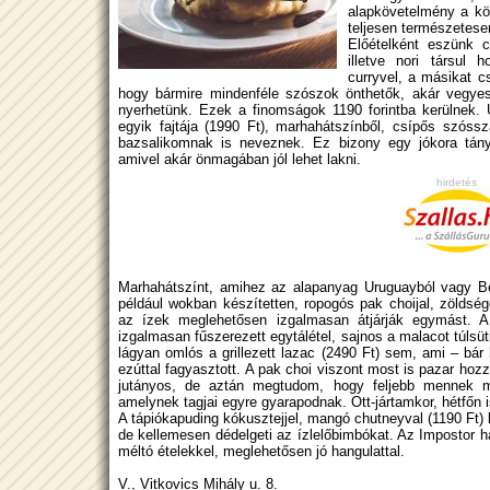
alapkövetelmény a kö
teljesen természetese
Előételként eszünk cs
illetve nori társul 
curryvel, a másikat c
hogy bármire mindenféle szószok önthetők, akár vegyes
nyerhetünk. Ezek a finomságok 1190 forintba kerülnek. 
egyik fajtája (1990 Ft), marhahátszínből, csípős szóss
bazsalikomnak is neveznek. Ez bizony egy jókora tányé
amivel akár önmagában jól lehet lakni.
hirdetés
Marhahátszínt, amihez az alapanyag Uruguayból vagy Bel
például wokban készítetten, ropogós pak choijal, zöldsége
az ízek meglehetősen izgalmasan átjárják egymást. 
izgalmasan fűszerezett egytálétel, sajnos a malacot túlsüt
lágyan omlós a grillezett lazac (2490 Ft) sem, ami – bár 
ezúttal fagyasztott. A pak choi viszont most is pazar hoz
jutányos, de aztán megtudom, hogy feljebb mennek m
amelynek tagjai egyre gyarapodnak. Ott-jártamkor, hétfőn 
A tápiókapuding kókusztejjel, mangó chutneyval (1190 Ft) 
de kellemesen dédelgeti az ízlelőbimbókat. Az Impostor ha
méltó ételekkel, meglehetősen jó hangulattal.
V., Vitkovics Mihály u. 8.