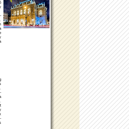
ő
y
­
.
m
a
e
y
a
g
s
.
­
a
.
t
y
k
­
s