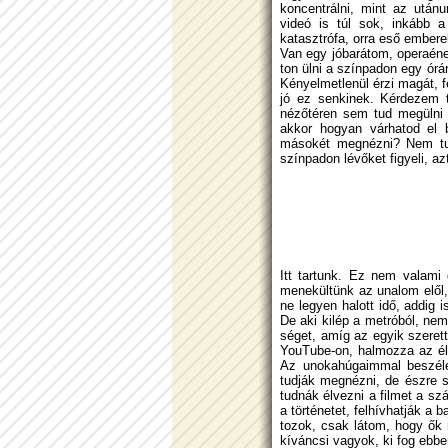
koncentrálni, mint az után
videó is túl sok, inkább 
katasztrófa, orra eső embere
Van egy jóbarátom, operaéne
ton ülni a színpadon egy órá
Kényelmetlenül érzi magát, f
jó ez senkinek. Kérdezem t
nézőtéren sem tud megülni e
akkor hogyan várhatod el 
másokét meg­nézni? Nem tu
színpadon lévőket figyeli, az
Itt tartunk. Ez nem valami 
menekültünk az unalom elől,
ne legyen halott idő, addig 
De aki kilép a metróból, nem
séget, amíg az egyik szeret
YouTube-on, halmozza az él
Az unokahúgaimmal beszélek
tudják megnézni, de észre 
tudnák élvezni a filmet a szá
a történetet, felhívhatják a
tozok, csak látom, hogy ők
kíváncsi vagyok, ki fog ebbe