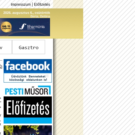
|
Impresszum
Előfizetés
2026. augusztus 6., csütörtök
Berta, Bettina
,
­
,
y
,
k
k