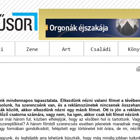
k mindennapos tapasztalata. Elkezdünk nézni valami filmet a tévében
csolunk, ha szerencsénk van, és a reklámszünetek nincsenek össze­han
k között, akkor elkezdünk nézni egy másik filmet. Ott is jön a reklám
őző csatorna számára, vagy nem, ha igen, akkor csak két filmet nézünk
 már három fut, közben elfelejtjük, hogy az elsőben hol is tartottunk. Vag
 szereplőkkel? A három filmből szerencsés esetben jelenetek maradnak meg
agy formában gondolkodott, felépített egy történetet két órára, de mi, néző
gyunk, és legfeljebb arra lehetünk büszkék, hogy még mindig jobban tudun