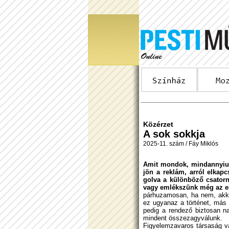
Közérzet
A sok sokkja
2025-11. szám / Fáy Miklós
Amit mondok, mindannyiun
jön a reklám, arról elkap
golva a különböző csatorná
vagy emlékszünk még az el
párhuzamosan, ha nem, akkor
ez ugyanaz a történet, más
pe­dig a rendező biztosan n
min­dent összezagyválunk.
Figyelemzavaros társaság va