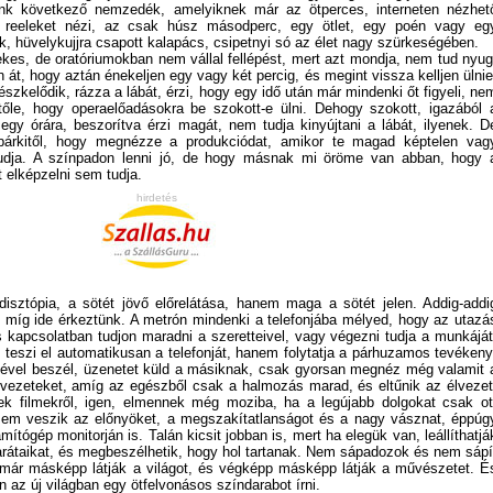
unk következő nemzedék, amelyiknek már az ötperces, interneten nézhet
a reeleket nézi, az csak húsz másodperc, egy ötlet, egy poén vagy eg
k, hüvelykujjra csapott kalapács, csipetnyi só az élet nagy szürkeségében.
kes, de oratóriumokban nem vállal fellépést, mert azt mondja, nem tud nyug
n át, hogy aztán énekeljen egy vagy két percig, és megint vissza kelljen ülnie
észkelődik, rázza a lábát, érzi, hogy egy idő után már mindenki őt figyeli, ne
őle, hogy operaelőadásokra be szokott-e ülni. Dehogy szokott, igazából 
gy órára, beszorítva érzi magát, nem tudja kinyújtani a lábát, ilyenek. D
bárkitől, hogy megnézze a produkciódat, amikor te magad képtelen vag
dja. A színpadon lenni jó, de hogy másnak mi öröme van abban, hogy 
t elképzelni sem tudja.
hirdetés
disztópia, a sötét jövő előrelátása, hanem maga a sötét jelen. Addig-addi
 míg ide érkeztünk. A metrón mindenki a telefonjába mélyed, hogy az utazá
is kapcsolatban tudjon maradni a szeretteivel, vagy végezni tudja a munkáját
 teszi el automatikusan a telefonját, hanem folytatja a párhuzamos tevékeny
tével beszél, üzenetet küld a másiknak, csak gyorsan megnéz még valamit 
vezeteket, amíg az egészből csak a halmozás marad, és eltűnik az élvezet
 filmekről, igen, elmennek még moziba, ha a legújabb dolgokat csak ot
sem veszik az előnyöket, a megszakítatlanságot és a nagy vásznat, éppúg
mítógép monitorján is. Talán kicsit jobban is, mert ha elegük van, leállíthatjá
 barátaikat, és megbeszélhetik, hogy hol tartanak. Nem sápadozok és nem sápí
 már másképp látják a világot, és végképp másképp látják a művészetet. É
n az új világban egy ötfelvonásos színdarabot írni.