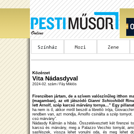
Közérzet
Vita Nádasdyval
2024-02. szám / Fáy Miklós
Firenzében jártam, de a szívem valószínűleg itthon m
(magamban), az ott játszódó
Gianni Schicchiből
Rinu
lett Arnolf, szép karcsú márvány tornya…” Egy pillana
ha nem is ő, akkor miről beszél a librettó írója, Giova
rendben van, azt mondja, Arnolfo csinálta a szép tornyot.
csú márvány”.
Nádasdy Kálmán a hibás. Összetévesztett két firenzei to
karcsú és márvány, meg a Palazzo Vecchio tornyát, am
sasfészek, vissza lehet vonulni oda, és meg lehet do