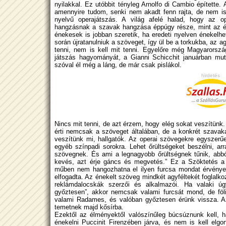
nyilakkal. Ez utóbbit tényleg Arnolfo di Cambio építette.
amennyire tudom, senki nem akadt fenn rajta, de nem 
nyelvű operajátszás. A világ afelé halad, hogy az op
hangzásnak a szavak hangzása éppúgy része, mint az é
énekesek is jobban szeretik, ha eredeti nyelven énekelh
során újratanulniuk a szöveget, így ül be a torkukba, az 
tenni, nem is kell mit tenni. Egyelőre még Magyarorsz
játszás hagyományát, a Gianni Schicchit januárban mut
szóval él még a láng, de már csak pislákol.
hirdetés
Nincs mit tenni, de azt érzem, hogy elég sokat veszítünk.
érti nemcsak a szöveget általában, de a konkrét szavak
veszítünk mi, hallgatók. Az operai szövegekre egyszer
egyéb színpadi sorokra. Lehet őrültségeket beszélni, ar
szövegnek. És ami a legnagyobb őrültségnek tűnik, abból
kevés, azt érje gáncs és megvetés.” Ez a Szöktetés a
műben nem hangozhatna el ilyen furcsa mondat érvényes
elfogadta. Az énekelt szöveg mindkét agyféltekét foglalko
reklámdalocskák szerzői és alkalmazói. Ha valaki úg
győztesen”, akkor nemcsak valami furcsát mond, de föli
valami Radames, és valóban győztesen érünk vissza. A
temetnek majd kősírba.
Ezektől az élményektől valószínűleg búcsúznunk kell,
énekelni Puccinit Firenzében járva, és nem is kell elgo